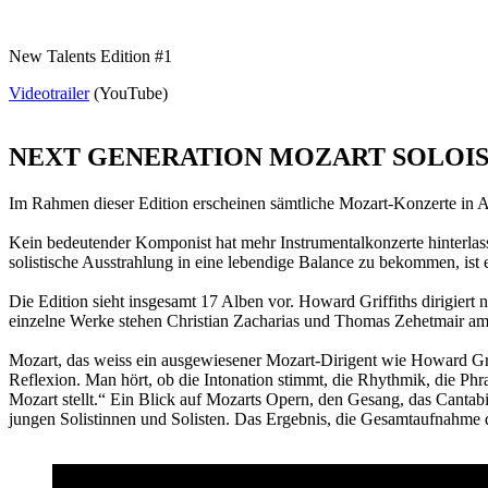
New Talents Edition #1
Videotrailer
(YouTube)
NEXT GENERATION MOZART SOLOIS
Im Rahmen dieser Edition erscheinen sämtliche Mozart-Konzerte in Au
Kein bedeutender Komponist hat mehr Instrumentalkonzerte hinterlasse
solistische Ausstrahlung in eine lebendige Balance zu bekommen, ist
Die Edition sieht insgesamt 17 Alben vor. Howard Griffiths dirigie
einzelne Werke stehen Christian Zacharias und Thomas Zehetmair am
Mozart, das weiss ein ausgewiesener Mozart-Dirigent wie Howard Griff
Reflexion. Man hört, ob die Intonation stimmt, die Rhythmik, die P
Mozart stellt.“ Ein Blick auf Mozarts Opern, den Gesang, das Cantabil
jungen Solistinnen und Solisten. Das Ergebnis, die Gesamtaufnahme de