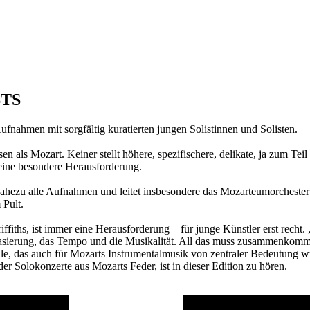
TS
fnahmen mit sorgfältig kuratierten jungen Solistinnen und Solisten.
n als Mozart. Keiner stellt höhere, spezifischere, delikate, ja zum Tei
 eine besondere Herausforderung.
rt nahezu alle Aufnahmen und leitet insbesondere das Mozarteumorches
 Pult.
iths, ist immer eine Herausforderung – für junge Künstler erst recht. 
hrasierung, das Tempo und die Musikalität. All das muss zusammenkom
e, das auch für Mozarts Instrumentalmusik von zentraler Bedeutung wurd
r Solokonzerte aus Mozarts Feder, ist in dieser Edition zu hören.