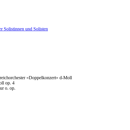
er Solistinnen und Solisten
treichorchester «Doppelkonzert» d-Moll
ll op. 4
ur o. op.