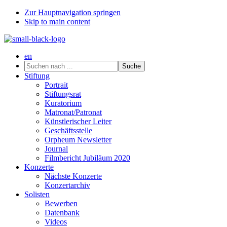
Zur Hauptnavigation springen
Skip to main content
en
Suchen
nach
Stiftung
...
Portrait
Stiftungsrat
Kuratorium
Matronat/Patronat
Künstlerischer Leiter
Geschäftsstelle
Orpheum Newsletter
Journal
Filmbericht Jubiläum 2020
Konzerte
Nächste Konzerte
Konzertarchiv
Solisten
Bewerben
Datenbank
Videos