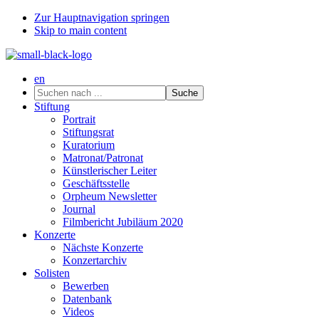
Zur Hauptnavigation springen
Skip to main content
en
Suchen
nach
Stiftung
...
Portrait
Stiftungsrat
Kuratorium
Matronat/Patronat
Künstlerischer Leiter
Geschäftsstelle
Orpheum Newsletter
Journal
Filmbericht Jubiläum 2020
Konzerte
Nächste Konzerte
Konzertarchiv
Solisten
Bewerben
Datenbank
Videos