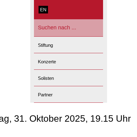
EN
Portrait
Stiftungsrat
Suchen
nach
Kuratorium
...
Matronat/Patronat
Künstlerischer Leiter
Stiftung
Geschäftsstelle
Nächste Konzerte
Orpheum Newsletter
Konzerte
Konzertarchiv
Journal
Bewerben
Filmbericht Jubiläum 2020
Datenbank
Solisten
Videos
Unsere Partner
Aufnahmen
Partner werden
Partner
Unsere Gönnerinnen und
Gönner
ag, 31. Oktober 2025, 19.15 Uhr