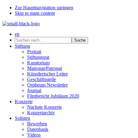
Zur Hauptnavigation springen
Skip to main content
en
Suchen
nach
Stiftung
...
Portrait
Stiftungsrat
Kuratorium
Matronat/Patronat
Künstlerischer Leiter
Geschäftsstelle
Orpheum Newsletter
Journal
Filmbericht Jubiläum 2020
Konzerte
Nächste Konzerte
Konzertarchiv
Solisten
Bewerben
Datenbank
Videos